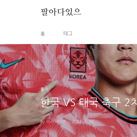
본문 바로가기
팔아다있으
홈
태그
흥미
한국 VS 태국 축구 
by 파라다이쓰
2024. 3. 26.